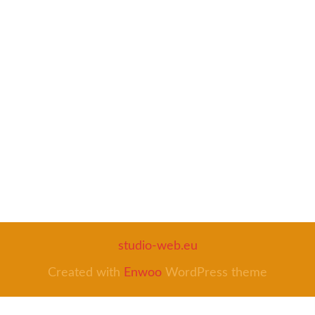
studio-web.eu
Created with
Enwoo
WordPress theme